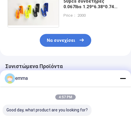
50pcs συνδετήρες
0.067lbs 1.29*6.38*0.74
προστασίας χεριών για τη
Price： 2000
βιομηχανική χρήση
Να συνεχίσει
Συνιστώμενα Προϊόντα
emma
4:57 PM
Good day, what product are you looking for?
Προσαρμοσμένη
Χονδρικός πώληση
Προσαρμοσμέ
εκτύπωση
πλαστικών
κλιπ γαντιών 