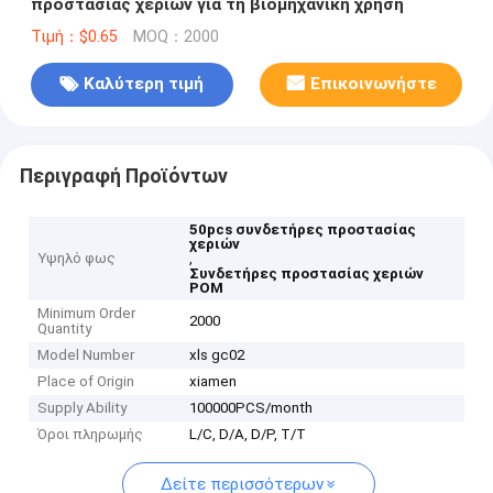
προστασίας χεριών για τη βιομηχανική χρήση
Τιμή：$0.65
MOQ：2000
Καλύτερη τιμή
Επικοινωνήστε
Περιγραφή Προϊόντων
50pcs συνδετήρες προστασίας
χεριών
Υψηλό φως
,
Συνδετήρες προστασίας χεριών
POM
Minimum Order
2000
Quantity
Model Number
xls gc02
Place of Origin
xiamen
Supply Ability
100000PCS/month
Όροι πληρωμής
L/C, D/A, D/P, T/T
Δείτε περισσότερων