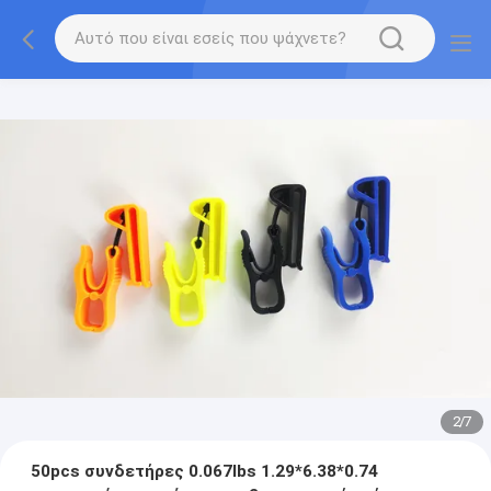
2
/
7
50pcs συνδετήρες 0.067lbs 1.29*6.38*0.74