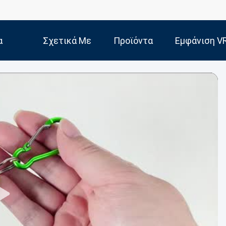
α
Σχετικά Με
Προϊόντα
Εμφάνιση V
Εμάς