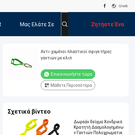
Greek
R
Μας Ελάτε Σε
Ζητήστε Ένα
Επαφή Με
Απόσπασμα
Αντι-χαμένοι πλαστικοί σφιγκτήρες
γαντιών με κλιπ
Επικοινωνήστε τώρα
Μάθετε Περισσότερα
Σχετικά βίντεο
Δωρεάν δείγμα Χονδρικό
Κρατητή Δασμολογημένω
ν Γαντιών Πολυχρωματικ