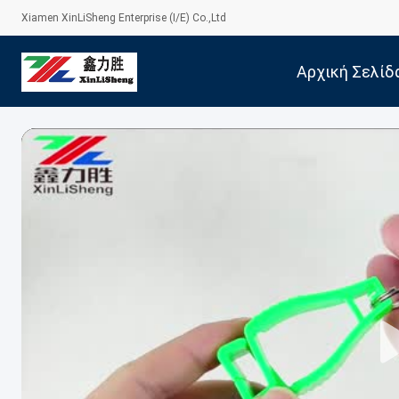
Xiamen XinLiSheng Enterprise (I/E) Co.,Ltd
Αρχική Σελίδ