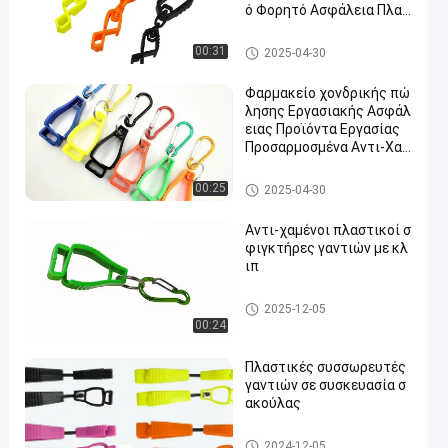
ό Φορητό Ασφάλεια Πλασ
τικό Κλιπ Δασμολογημέν
ο Κλιπ
Πλαστικοί συνδετήρες γαντι
00:31
2025-04-30
ών
Φαρμακείο χονδρικής πώ
λησης Εργασιακής Ασφάλ
ειας Προϊόντα Εργασίας
Προσαρμοσμένα Αντι-Χατ
ά-Αντί-Σλίπ Πολυχρωματ
ικά Κλιπ Κρατητή Γάντι υ
Πλαστικοί συνδετήρες γαντι
00:25
2025-04-30
ψηλής αντοχής
ών
Αντι-χαμένοι πλαστικοί σ
φιγκτήρες γαντιών με κλ
ιπ
Πλαστικοί συνδετήρες γαντι
2025-12-05
ών
00:24
Πλαστικές συσσωρευτές
γαντιών σε συσκευασία σ
ακούλας
Πλαστικοί συνδετήρες γαντι
2024-12-05