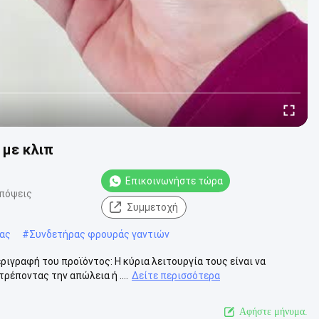
 με κλιπ
Επικοινωνήστε τώρα
απόψεις
Συμμετοχή
ίας
#
Συνδετήρας φρουράς γαντιών
γραφή του προϊόντος: Η κύρια λειτουργία τους είναι να
ρέποντας την απώλεια ή ....
Δείτε περισσότερα
Αφήστε μήνυμα.