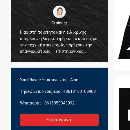
Grainger
α
Η άριστη ποιότητα και η ειλικρινής
Ευχαρι
υπηρεσία, η λογικά τιμή και το κόστος με
σας. Η
την τεχνική καινοτομία, παρέχουν την
επαγγε
επαγγελματικές、 επιστημονικές
συνεργ
διοικητική、 διαφοροποίηση και τις
ποικιλίες των προϊόντων.
Υπεύθυνος Επικοινωνίας :
Alan
Τηλεφωνικό νούμερο :
+8618150108908
Whatsapp :
+8615959343092
Επικοινωνία