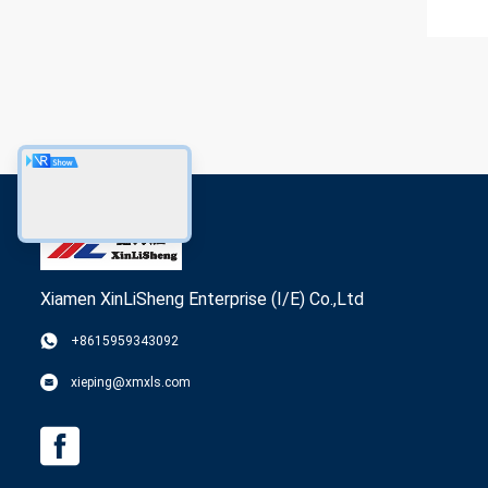
Xiamen XinLiSheng Enterprise (I/E) Co.,Ltd
+8615959343092
xieping@xmxls.com