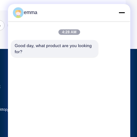
emma
6
7
4:28 AM
Good day, what product are you looking 
for?
Προϊόντα
Πλαστικό σκαμνί βημάτων
ς
Stackable σκαμνί βημάτων
Πλαστικοί συνδετήρες γαντιών
 Απορρήτου
Όλες οι κατηγορίες