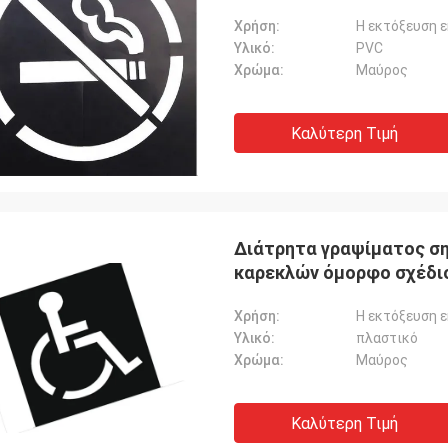
Χρήση:
Η εκτόξευση 
Υλικό:
PVC
Χρώμα:
Μαύρος
Καλύτερη Τιμή
Διάτρητα γραψίματος σ
καρεκλών όμορφο σχέδι
Χρήση:
Η εκτόξευση 
Υλικό:
πλαστικό
Χρώμα:
Μαύρος
Καλύτερη Τιμή