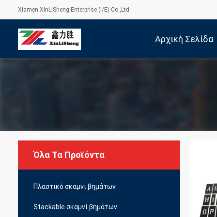
Xiamen XinLiSheng Enterprise (I/E) Co.,Ltd
Αρχική Σελίδα
Όλα Τα Προϊόντα
Πλαστικό σκαμνί βημάτων
Stackable σκαμνί βημάτων