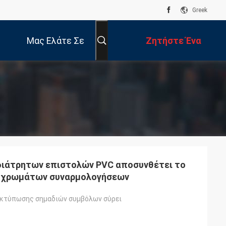
Greek
Μας Ελάτε Σε
Ζητήστε Ένα
Επαφή Με
Απόσπασμα
διάτρητων επιστολών PVC αποσυνθέτει το
ν χρωμάτων συναρμολογήσεων
εκτύπωσης σημαδιών συμβόλων σύρει