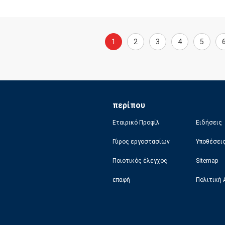
1
2
3
4
5
περίπου
Εταιρικό Προφίλ
Ειδήσεις
Γύρος εργοστασίων
Υποθέσει
Ποιοτικός έλεγχος
Sitemap
επαφή
Πολιτική