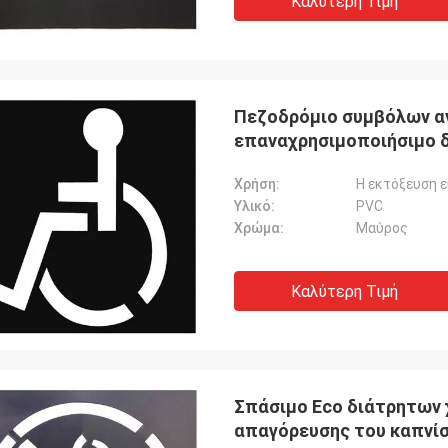
Καλύτερη Τιμή
Πεζοδρόμιο συμβόλων α
επαναχρησιμοποιήσιμο 
χώρων διάτρητων
Χρήση:
Η εκτόξευση 
Υλικό:
PVC
Χρώμα:
Μαύρος
Καλύτερη Τιμή
Σπάσιμο Eco διάτρητων
απαγόρευσης του καπνίσ