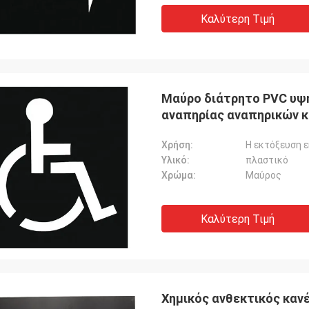
Καλύτερη Τιμή
Μαύρο διάτρητο PVC υψη
αναπηρίας αναπηρικών 
Χρήση:
Η εκτόξευση 
Υλικό:
πλαστικό
Χρώμα:
Μαύρος
Καλύτερη Τιμή
Χημικός ανθεκτικός κα