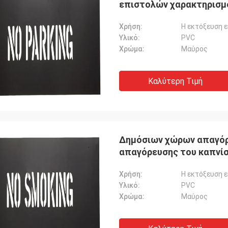
επιστολών χαρακτηρισμ
Χρήση:
Η εκτόξευση 
Υλικό:
PVC
Χρώμα:
Μαύρος
Καλύτερη Τιμή
Δημόσιων χώρων απαγόρ
απαγόρευσης του καπνί
προσαρμόζεται πλαστικ
Χρήση:
Η εκτόξευση 
Υλικό:
PVC
Χρώμα:
Μαύρος