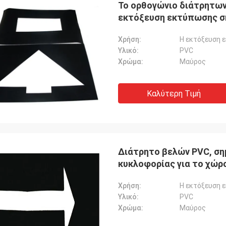
Το ορθογώνιο διάτρητω
εκτόξευση εκτύπωσης σ
Χρήση:
Η εκτόξευση 
TWICCO
Grainge
Υλικό:
PVC
στούμε για την ευγενική φιλοξενία
Η άριστη ποιότητα και η
Χρώμα:
Μαύρος
 εταιρεία σας είναι πολύ
υπηρεσία, η λογικά τιμή
λματική, θα έχουμε καλή
την τεχνική καινοτομία
ασία στο εγγύς μέλλον.
επαγγελματικές、 επισ
Καλύτερη Τιμή
διοικητική、 διαφοροπο
ποικιλίες των προϊόντω
Διάτρητο βελών PVC, ση
κυκλοφορίας για το χώρ
Χρήση:
Η εκτόξευση 
Υλικό:
PVC
Χρώμα:
Μαύρος