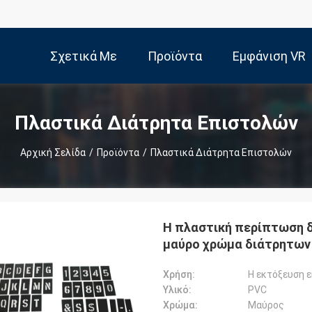
Σχετικά Με
Προϊόντα
Εμφάνιση VR
Εμάς
Πλαστικά Διάτρητα Επιστολών
Αρχική Σελίδα
/
Προϊόντα
/
Πλαστικά Διάτρητα Επιστολών
Η πλαστική περίπτωση 
μαύρο χρώμα διάτρητω
Χρήση:
Η εκτόξευση 
Υλικό:
PVC
Χρώμα:
Μαύρος