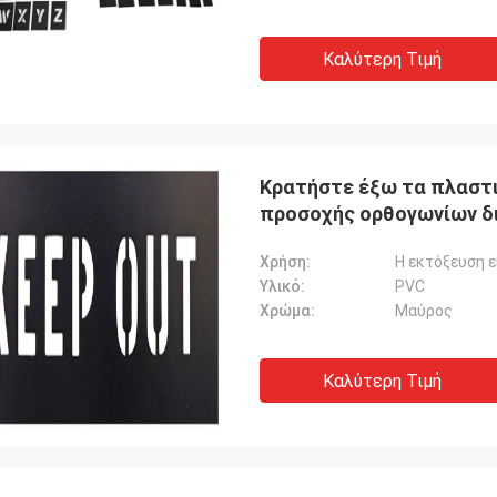
Καλύτερη Τιμή
Κρατήστε έξω τα πλαστ
προσοχής ορθογωνίων δ
Χρήση:
Η εκτόξευση 
Υλικό:
PVC
Χρώμα:
Μαύρος
Καλύτερη Τιμή