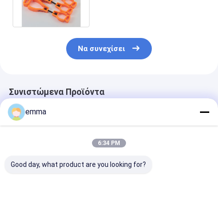
κατάλληλος συνδετήρας
ζωνών Grabber γαντιών
πρόσβασης
Να συνεχίσει
Συνιστώμενα Προϊόντα
emma
6:34 PM
Good day, what product are you looking for?
Προσαρμοσμένη
Χονδρικός πώληση
Προσαρμοσμέ
εκτύπωση
πλαστικών
κλιπ γαντιών 
λογότυπου Κλιπ
πολυχρωματικών
πλαστικό PO
γάντι κίτρινο
πολυλειτουργικών
υψηλής αντοχ
πολυαιθυλένιο
συσσωρευτών γάντι
αντι-χαμένο γ