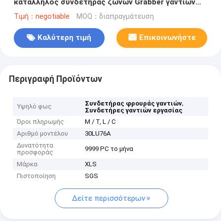
κατάλληλος συνδετήρας ζωνών Grabber γαντιών
πρόσβασης
Τιμή：negotiable
MOQ：διαπραγμάτευση
Καλύτερη τιμή
Επικοινωνήστε
Περιγραφή Προϊόντων
,
Συνδετήρας φρουράς γαντιών
Υψηλό φως
Συνδετήρες γαντιών εργασίας
Όροι πληρωμής
Μ / Τ, L / C
Αριθμό μοντέλου
30LU76A
Δυνατότητα
9999 PC το μήνα
προσφοράς
Μάρκα
XLS
Πιστοποίηση
SGS
Δείτε περισσότερων