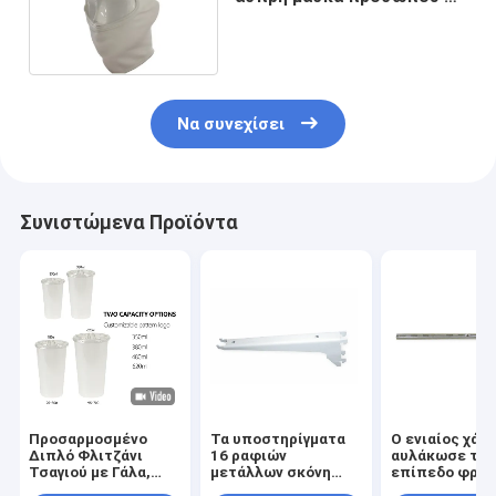
το ενιαίο στρώμα ή τα
διπλά στρώματα
Να συνεχίσει
Συνιστώμενα Προϊόντα
Προσαρμοσμένο
Τα υποστηρίγματα
Ο ενιαίος χάλ
Διπλό Φλιτζάνι
16 ραφιών
αυλάκωσε τον
Τσαγιού με Γάλα,
μετάλλων σκόνη
επίπεδο φραγ
Πλαστικό Κύπελλο
μετρητών που
μετάλλων 1,0