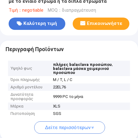
με το ενιαίο στρώμα ή τα διπλά στρώματα
Τιμή：negotiable
MOQ：διαπραγμάτευση
Καλύτερη τιμή
Επικοινωνήστε
Περιγραφή Προϊόντων
,
πλήρες balaclava προσώπου
Υψηλό φως
balaclava μάσκα χειμερινού
προσώπου
Όροι πληρωμής
Μ / Τ, L / C
Αριθμό μοντέλου
22EL76
Δυνατότητα
9999 PC το μήνα
προσφοράς
Μάρκα
XLS
Πιστοποίηση
SGS
Δείτε περισσότερων