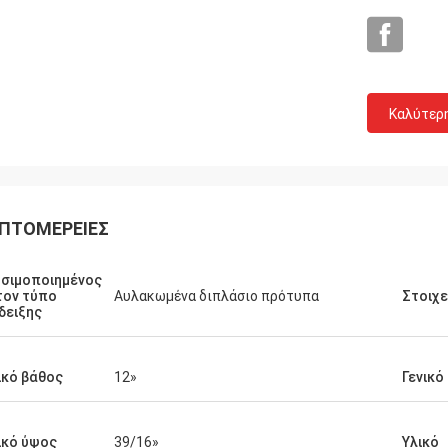
Grainger
τη ποιότητα και η ειλικρινής
Καλύτερ
ία, η λογικά τιμή και το κόστος με
χνική καινοτομία, παρέχουν την
ελματικές、 επιστημονικές
τική、 διαφοροποίηση και τις
ίες των προϊόντων.
ΠΤΟΜΈΡΕΙΕΣ
σιμοποιημένος
τον τύπο
Αυλακωμένα διπλάσιο πρότυπα
Στοιχε
δειξης
ικό βάθος
12»
Γενικό
ικό ύψος
39/16»
Υλικό