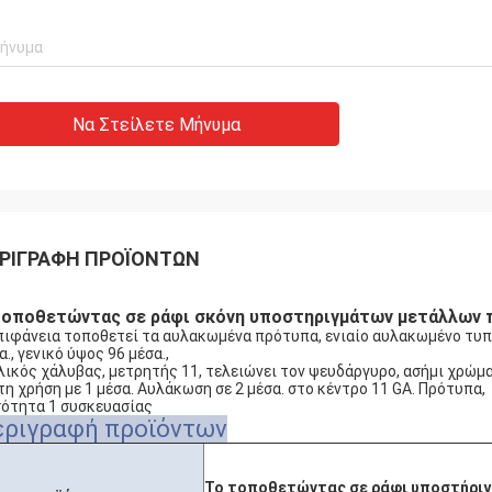
Να Στείλετε Μήνυμα
ΡΙΓΡΑΦΉ ΠΡΟΪΌΝΤΩΝ
τοποθετώντας σε ράφι σκόνη υποστηριγμάτων μετάλλων π
πιφάνεια τοποθετεί τα αυλακωμένα πρότυπα, ενιαίο αυλακωμένο τυποπ
α., γενικό ύψος 96 μέσα.,
λικός χάλυβας, μετρητής 11, τελειώνει τον ψευδάργυρο, ασήμι χρώμ
 τη χρήση με 1 μέσα. Αυλάκωση σε 2 μέσα. στο κέντρο 11 GA. Πρότυπα,
ότητα 1 συσκευασίας
εριγραφή προϊόντων
Το τοποθετώντας σε ράφι υποστήριγ