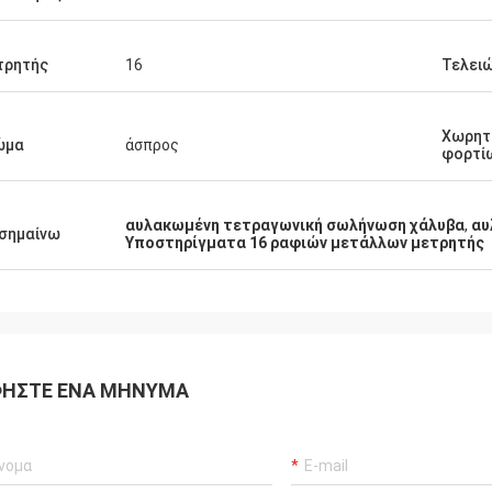
τρητής
16
Τελει
Χωρητ
ώμα
άσπρος
φορτί
αυλακωμένη τετραγωνική σωλήνωση χάλυβα
,
αυ
σημαίνω
Υποστηρίγματα 16 ραφιών μετάλλων μετρητής
ΉΣΤΕ ΈΝΑ ΜΉΝΥΜΑ