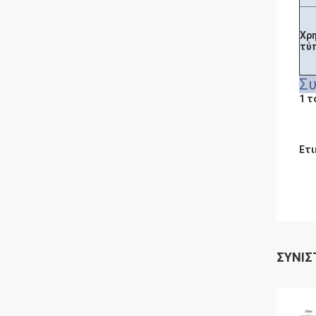
Χρ
τύ
Σ
1 τ
Ετι
ΣΥΝΙΣ