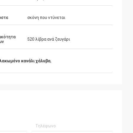
ώστε
σκόνη που ντύνεται
ικότητα
520 λίβρα ανά ζευγάρι
ων
λακωμένο κανάλι χάλυβα
,