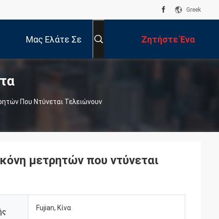
Greek
Μας Ελάτε Σε
Ζητήστε Ένα
τα
Επαφή Με
Απόσπασμα
ητών Που Ντύνεται Τελειώνουν
κόνη μετρητών που ντύνεται
Fujian, Κίνα
ής