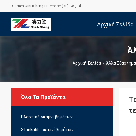
Xiamen XinLiSheng Enterprise (I/E) Co.,Ltd
Αρχική Σελίδα
Ά
Αρχική Σελίδα
/
Άλλα Εξαρτήμα
Όλα Τα Προϊόντα
Τ
τ
Πλαστικό σκαμνί βημάτων
Stackable σκαμνί βημάτων