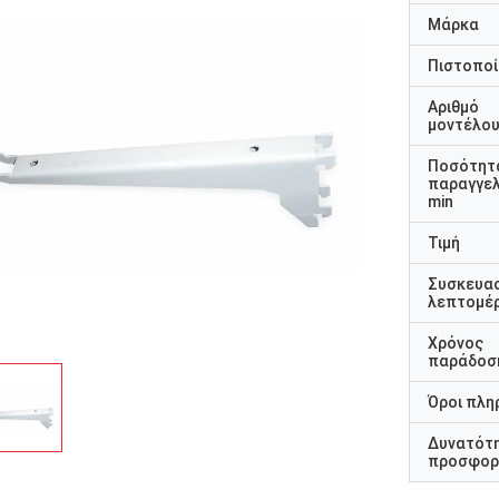
Μάρκα
Πιστοποί
Αριθμό
μοντέλο
Ποσότητ
παραγγελ
min
Τιμή
Συσκευα
λεπτομέρ
Χρόνος
παράδοσ
Όροι πλη
Δυνατότ
προσφορ