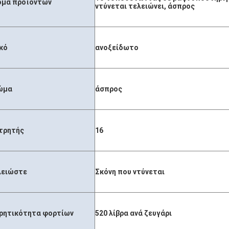
ομα προϊόντων
ντύνεται τελειώνει, άσπρος
κό
ανοξείδωτο
ώμα
άσπρος
τρητής
16
λειώστε
Σκόνη που ντύνεται
ρητικότητα φορτίων
520 λίβρα ανά ζευγάρι