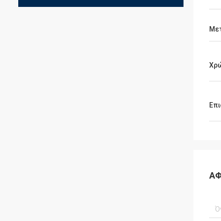
Με
Χρ
Επι
ΑΦ