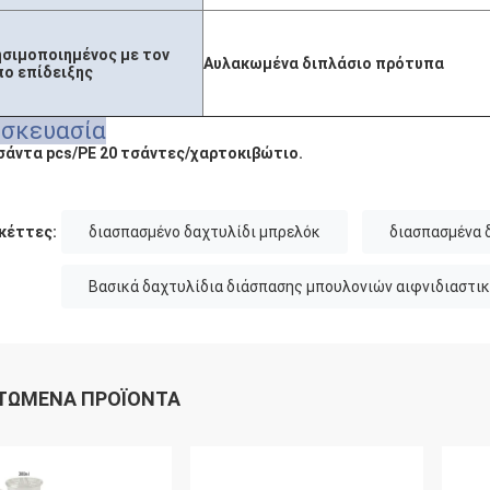
ησιμοποιημένος με τον
Αυλακωμένα διπλάσιο πρότυπα
πο επίδειξης
υσκευασία
σάντα pcs/PE 20 τσάντες/χαρτοκιβώτιο.
κέττες:
διασπασμένο δαχτυλίδι μπρελόκ
διασπασμένα 
Βασικά δαχτυλίδια διάσπασης μπουλονιών αιφνιδιαστι
ΤΏΜΕΝΑ ΠΡΟΪΌΝΤΑ