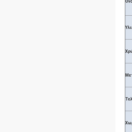
Όν
Υλι
Χρ
Με
Τε
Χω