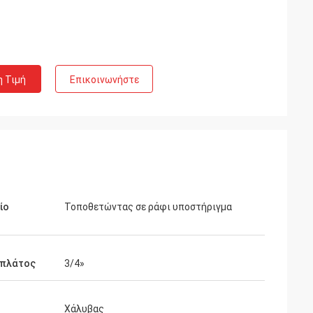
η Τιμή
Επικοινωνήστε
ίο
Τοποθετώντας σε ράφι υποστήριγμα
 πλάτος
3/4»
Χάλυβας