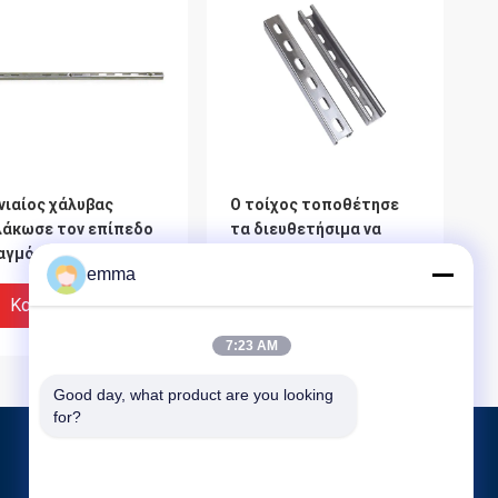
νιαίος χάλυβας
Ο τοίχος τοποθέτησε
λάκωσε τον επίπεδο
τα διευθετήσιμα να
αγμό μετάλλων 1,06
τοποθετήσει σε ράφι
emma
ρες στέλνοντας το
μετάλλων διπλά
ος Boltless/να
αυλακωμένα πρότυπα
Καλύτερη Τιμή
Καλύτερη Τιμή
ποθετήσει σε ράφι
εξαρτημάτων
7:23 AM
ρφιών
Good day, what product are you looking 
for?
Προϊόντα