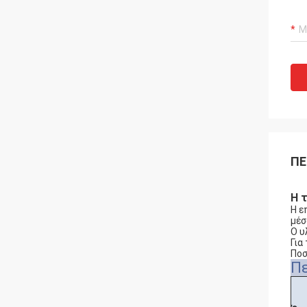
ΠΕ
Η 
Η ε
μέσ
Ο υ
Για
Ποσ
Π