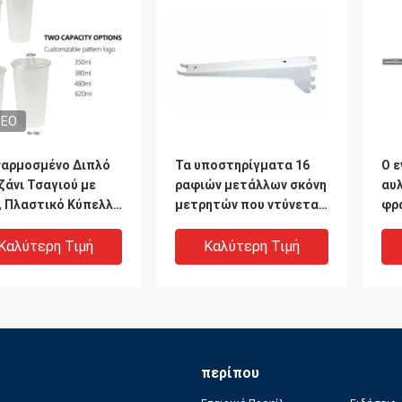
DEO
αρμοσμένο Διπλό
Τα υποστηρίγματα 16
Ο ε
ζάνι Τσαγιού με
ραφιών μετάλλων σκόνη
αυ
, Πλαστικό Κύπελλο
μετρητών που ντύνεται
φρ
 Away με Καπάκι
τελειώνουν άσπρο
λίβ
μεσαίας ισχύος
βάρ
Καλύτερη Τιμή
Καλύτερη Τιμή
το
κα
περίπου