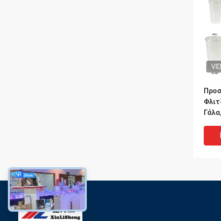
VI
Προσ
Φλιτ
Γάλα
Take