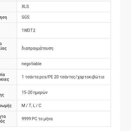
XLS
ηση
SGS
1WDT2
υ
α
ίας
διαπραγμάτευση
negotiable
σία
1 τσάντα pcs/PE 20 τσάντες/χαρτοκιβώτιο
ειες
15-20 ημερών
ης
ρωμής
Μ / Τ, L / C
ητα
9999 PC το μήνα
άς