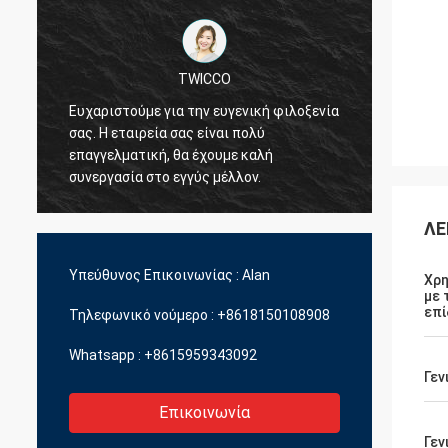
TWICCO
Ευχαριστούμε για την ευγενική φιλοξενία
Η άρισ
σας. Η εταιρεία σας είναι πολύ
υπηρεσ
επαγγελματική, θα έχουμε καλή
την τε
συνεργασία στο εγγύς μέλλον.
επαγγ
διοικη
ποικιλ
ΛΕ
Υπεύθυνος Επικοινωνίας :
Alan
Χρη
με 
επί
Τηλεφωνικό νούμερο :
+8618150108908
Whatsapp :
+8615959343092
Γεν
Επικοινωνία
Γεν