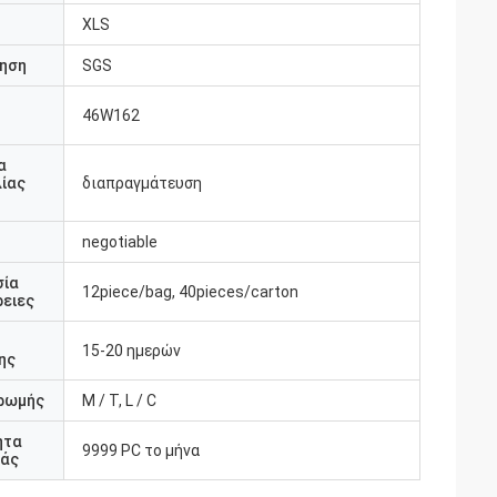
XLS
ηση
SGS
46W162
υ
α
ίας
διαπραγμάτευση
negotiable
σία
12piece/bag, 40pieces/carton
ειες
15-20 ημερών
ης
ρωμής
Μ / Τ, L / C
ητα
9999 PC το μήνα
άς