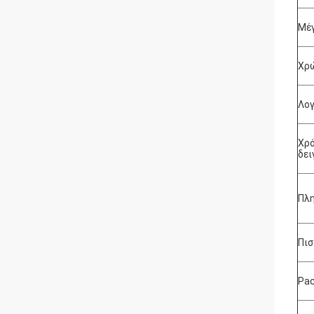
Μέγ
Χρ
Λογ
Χρ
δει
Πλ
Πισ
Pac