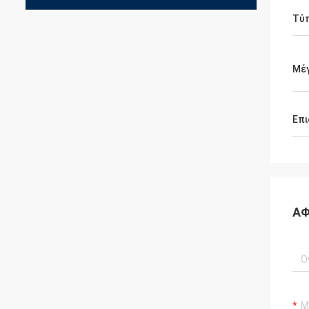
Τύ
Μέ
Επι
ΑΦ