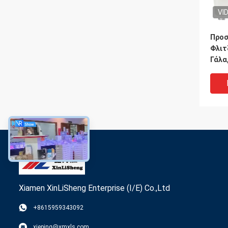
VI
Προσ
Φλιτ
Γάλα
Take
Xiamen XinLiSheng Enterprise (I/E) Co.,Ltd
+8615959343092
Τελε
xieping@xmxls.com