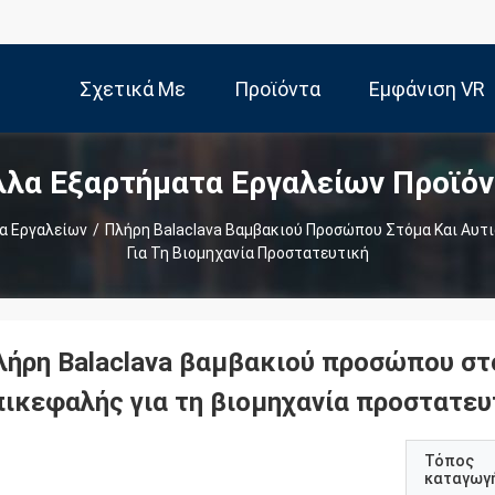
Σχετικά Με
Προϊόντα
Εμφάνιση VR
λλα Εξαρτήματα Εργαλείων Προϊόν
Εμάς
α Εργαλείων
/
Πλήρη Balaclava Βαμβακιού Προσώπου Στόμα Και Αυ
Για Τη Βιομηχανία Προστατευτική
λήρη Balaclava βαμβακιού προσώπου σ
πικεφαλής για τη βιομηχανία προστατευ
Τόπος
καταγωγ