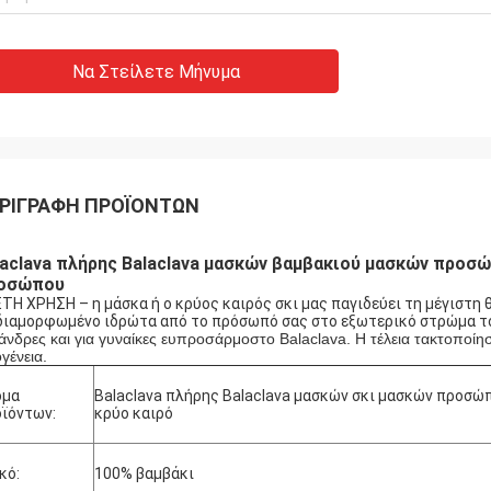
Να Στείλετε Μήνυμα
ΡΙΓΡΑΦΉ ΠΡΟΪΌΝΤΩΝ
laclava πλήρης Balaclava μασκών βαμβακιού μασκών προσ
οσώπου
ΤΗ ΧΡΗΣΗ – η μάσκα ή ο κρύος καιρός σκι μας παγιδεύει τη μέγιστη
διαμορφωμένο ιδρώτα από το πρόσωπό σας στο εξωτερικό στρώμα το
 άνδρες και για γυναίκες ευπροσάρμοστο Balaclava. Η τέλεια τακτοποίη
ογένεια.
ομα
Balaclava πλήρης Balaclava μασκών σκι μασκών προσώ
ϊόντων:
κρύο καιρό
κό:
100% βαμβάκι