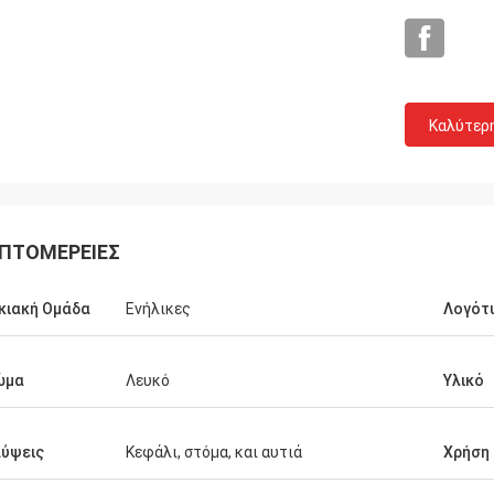
Grainger
τη ποιότητα και η ειλικρινής
Καλύτερ
ία, η λογικά τιμή και το κόστος με
χνική καινοτομία, παρέχουν την
ελματικές、 επιστημονικές
τική、 διαφοροποίηση και τις
ίες των προϊόντων.
ΠΤΟΜΈΡΕΙΕΣ
κιακή Ομάδα
Ενήλικες
Λογότ
ώμα
Λευκό
Υλικό
ύψεις
Κεφάλι, στόμα, και αυτιά
Χρήση