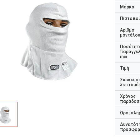
Μάρκα
Πιστοποί
Αριθμό
μοντέλο
Ποσότητ
παραγγελ
min
Τιμή
Συσκευα
λεπτομέρ
Χρόνος
παράδοσ
Όροι πλη
Δυνατότ
προσφορ