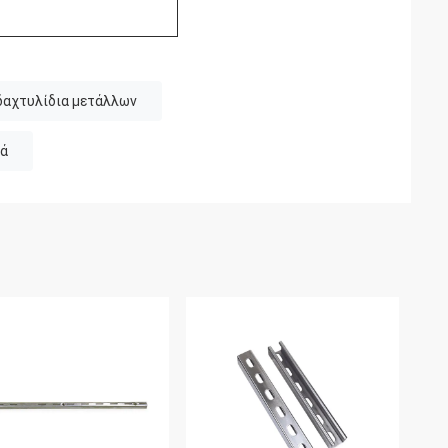
δαχτυλίδια μετάλλων
κά