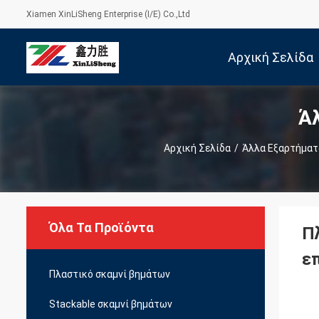
Xiamen XinLiSheng Enterprise (I/E) Co.,Ltd
Αρχική Σελίδα
Ά
Αρχική Σελίδα
/
Άλλα Εξαρτήματ
Όλα Τα Προϊόντα
Π
ε
Πλαστικό σκαμνί βημάτων
Stackable σκαμνί βημάτων