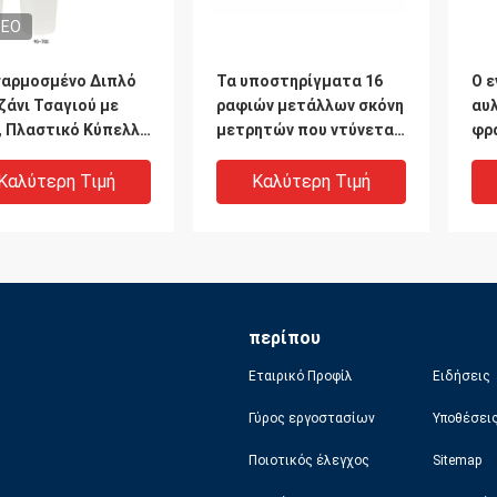
DEO
αρμοσμένο Διπλό
Τα υποστηρίγματα 16
Ο ε
ζάνι Τσαγιού με
ραφιών μετάλλων σκόνη
αυ
, Πλαστικό Κύπελλο
μετρητών που ντύνεται
φρ
 Away με Καπάκι
τελειώνουν άσπρο
λίβ
μεσαίας ισχύος
βάρ
Καλύτερη Τιμή
Καλύτερη Τιμή
το
κα
περίπου
Εταιρικό Προφίλ
Ειδήσεις
Γύρος εργοστασίων
Υποθέσει
Ποιοτικός έλεγχος
Sitemap
ιώστε τα
Γαλβανισμένη να
Κα