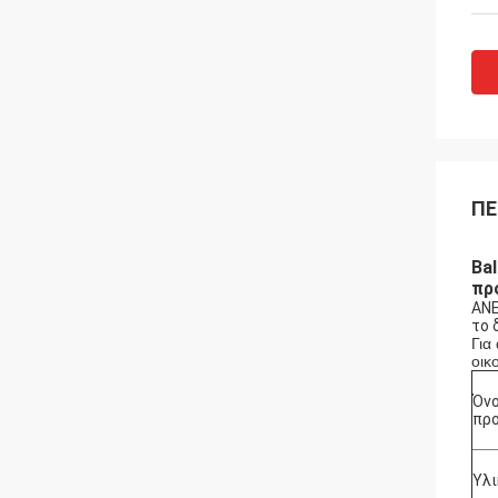
ΠΕ
Ba
πρ
ΑΝΕ
το 
Για
οικ
Όν
προ
Υλι