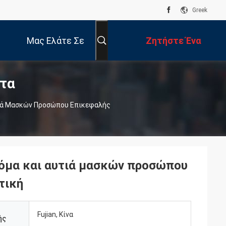
Greek
Μας Ελάτε Σε
Ζητήστε Ένα
τα
Επαφή Με
Απόσπασμα
τιά Μασκών Προσώπου Επικεφαλής
τόμα και αυτιά μασκών προσώπου
τική
Fujian, Κίνα
ής