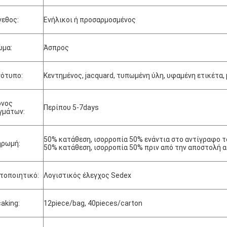
εθος:
Ενήλικοι ή προσαρμοσμένος
ώμα:
Άσπρος
ότυπο:
Κεντημένος, jacquard, τυπωμένη ύλη, υφαμένη ετικέτα
όνος
Περίπου 5-7days
γμάτων:
50% κατάθεση, ισορροπία 50% ενάντια στο αντίγραφο τ
ηρωμή:
50% κατάθεση, ισορροπία 50% πριν από την αποστολή 
τοποιητικό:
Λογιστικός έλεγχος Sedex
aking:
12piece/bag, 40pieces/carton