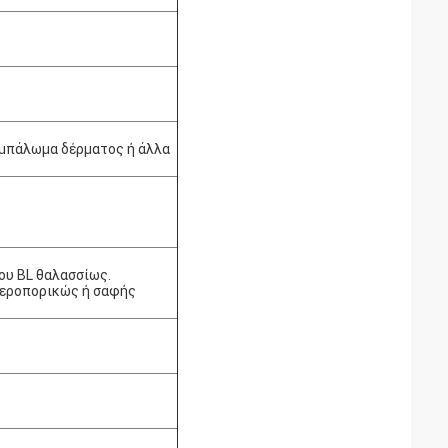
, μπάλωμα δέρματος ή άλλα
ου BL θαλασσίως.
αεροπορικώς ή σαφής