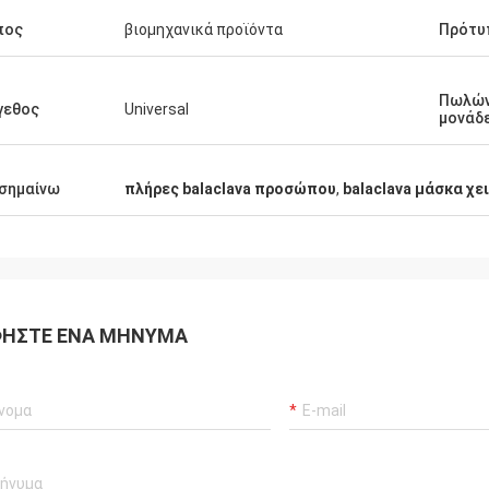
πος
βιομηχανικά προϊόντα
Πρότυ
Πωλώ
γεθος
Universal
μονάδ
σημαίνω
πλήρες balaclava προσώπου
,
balaclava μάσκα χ
ΉΣΤΕ ΈΝΑ ΜΉΝΥΜΑ