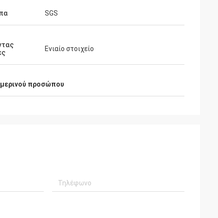
πα
SGS
ντας
Ενιαίο στοιχείο
ες
ειμερινού προσώπου