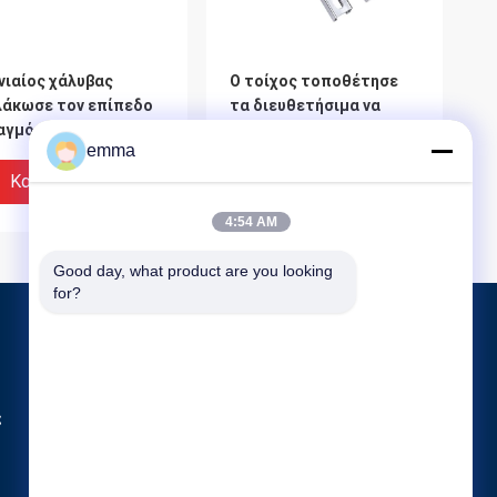
νιαίος χάλυβας
Ο τοίχος τοποθέτησε
λάκωσε τον επίπεδο
τα διευθετήσιμα να
αγμό μετάλλων 1,06
τοποθετήσει σε ράφι
emma
ρες στέλνοντας το
μετάλλων διπλά
ος Boltless/να
αυλακωμένα πρότυπα
Καλύτερη Τιμή
Καλύτερη Τιμή
ποθετήσει σε ράφι
εξαρτημάτων
4:54 AM
ρφιών
Good day, what product are you looking 
for?
Προϊόντα
Πλαστικό σκαμνί βημάτων
ς
Stackable σκαμνί βημάτων
Πλαστικοί συνδετήρες γαντιών
θολικός διπλός
1WDR8 γυάλισε τον