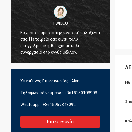
TWICCO
Ευχαριστούμε για την ευγενική φιλοξενία
Η άρισ
σας. Η εταιρεία σας είναι πολύ
υπηρεσ
επαγγελματική, θα έχουμε καλή
την τε
συνεργασία στο εγγύς μέλλον.
επαγγ
διοικη
ποικιλ
ΛΕ
Υπεύθυνος Επικοινωνίας :
Alan
Ηλι
Τηλεφωνικό νούμερο :
+8618150108908
Χρ
Whatsapp :
+8615959343092
καλ
Επικοινωνία