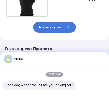
άνετης χειμερινό Balaclava
μάσκα μασκών σκι,
Να συνεχίσει
Συνιστώμενα Προϊόντα
emma
2:22 PM
Good day, what product are you looking for?
Προσαρμοσμένο
Τα υποστηρίγματα
Ο ενιαίος χάλ
Διπλό Φλιτζάνι
16 ραφιών
αυλάκωσε τον
Τσαγιού με Γάλα,
μετάλλων σκόνη
επίπεδο φραγ
Πλαστικό Κύπελλο
μετρητών που
μετάλλων 1,0