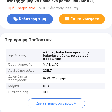
άνετης χειμερινό Balaclava μάσκα μασκών σκι,
Τιμή：negotiable
MOQ：διαπραγμάτευση
Καλύτερη τιμή
Επικοινωνήστε
Περιγραφή Προϊόντων
,
πλήρες balaclava προσώπου
Υψηλό φως
balaclava μάσκα χειμερινού
προσώπου
Όροι πληρωμής
Μ / Τ, L / C
Αριθμό μοντέλου
22EL74
Δυνατότητα
9999 PC το μήνα
προσφοράς
Μάρκα
XLS
Πιστοποίηση
SGS
Δείτε περισσότερων