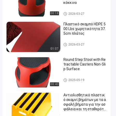
κόκκινο
Πλαστικό σκαμνί βημάτων
00:18
2026-03-27
Πλαστικό σκαμπό HDPE 5
00 Lbs χωρητικότητα 37.
5cm πλάτος
Πλαστικό σκαμνί βημάτων
2026-03-27
01:07
Round Step Stool with Re
tractable Casters Non-Sli
p Surface
Πλαστικό σκαμνί βημάτων
2025-05-19
00:43
Αντιολισθητικό πλαστικ
ό σκαμνί βημάτων με τα α
σφαλή βήματα για την ασ
φάλεια και τη σταθερότη
τα