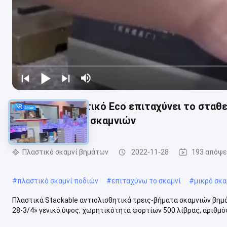
Το φιλικό πλαστικό Eco επιταχύνει το σταθε
πολυαιθυλενίου σκαμνιών
Πλαστικό σκαμνί βημάτων
2022-11-28
193 απόψε
#
πλαστικό σκαμνί ποδιών
#
επιταχύνω το σκαμνί
#
μικρό σκ
Πλαστικά Stackable αντιολισθητικά τρεις-βήματα σκαμνιών βημ
28-3/4» γενικό ύψος, χωρητικότητα φορτίων 500 λίβρας, αριθμός