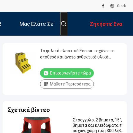
Greek
R
Μας Ελάτε Σε
Ζητήστε Ένα
Επαφή Με
Απόσπασμα
Το φιλικό πλαστικό Eco επιταχύνει το
σταθερό και άνετο ανθεκτικό υλικό
πολυαιθυλενίου σκαμνιών
Επικοινωνήστε τώρα
Μάθετε Περισσότερα
Σχετικά βίντεο
Στρογγυλο, 2 βηματα, 15",
βηματα και κλειδωματα τ
ροχων, χωρητικη 300 λιβ,