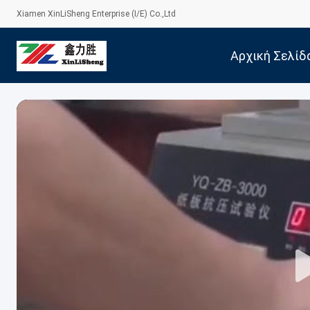
Xiamen XinLiSheng Enterprise (I/E) Co.,Ltd
Αρχική Σελίδ