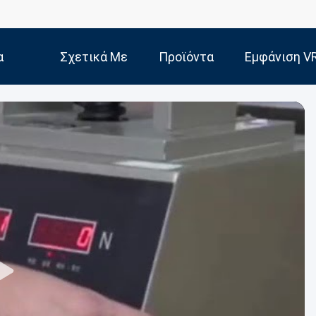
α
Σχετικά Με
Προϊόντα
Εμφάνιση V
Εμάς