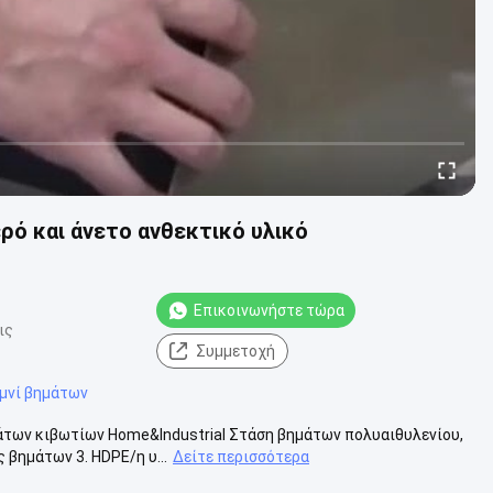
ρό και άνετο ανθεκτικό υλικό
Επικοινωνήστε τώρα
ις
Συμμετοχή
αμνί βημάτων
άτων κιβωτίων Home&Industrial Στάση βημάτων πολυαιθυλενίου,
 βημάτων 3. HDPE/η υ...
Δείτε περισσότερα