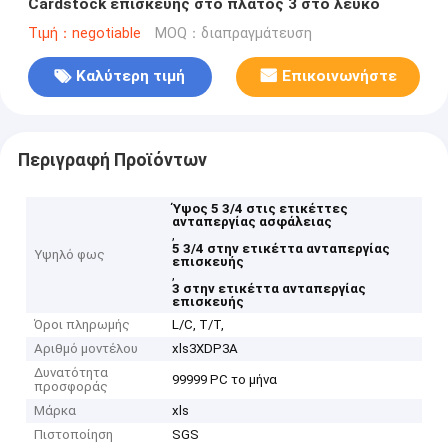
Cardstock επισκευής στο πλάτος 3 στο λευκό
Τιμή：negotiable
MOQ：διαπραγμάτευση
Καλύτερη τιμή
Επικοινωνήστε
Περιγραφή Προϊόντων
Ύψος 5 3/4 στις ετικέττες
ανταπεργίας ασφάλειας
,
5 3/4 στην ετικέττα ανταπεργίας
Υψηλό φως
επισκευής
,
3 στην ετικέττα ανταπεργίας
επισκευής
Όροι πληρωμής
L/C, T/T,
Αριθμό μοντέλου
xls3XDP3A
Δυνατότητα
99999 PC το μήνα
προσφοράς
Μάρκα
xls
Πιστοποίηση
SGS