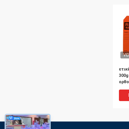
VI
ετικ
300g
ορθο
αντα