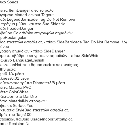
νικό Specs
κέττα ItemDanger από το ρόλο
γόμενο MatterLockout Tagout
άδι LegendBarricade Tag Do Not Remove
ο πράγμα μύθου και στο δύο SidesNo
άδι HeaderDanger
βαθρο ColorWhite επιγραφών σημαδιών
peRectangular
ος ετικεττών ασφάλειας - πίσω SideBarricade Tag Do Not Remove, λόγ
δύνου
γραφή σημαδιών - πίσω SideDanger
μα υποβάθρου επιγραφών σημαδιών - πίσω SideWhite
ωμένο LanguageEnglish
ializationNot που δημοσιευείται σε συνέχειες
th3 μέσα
ght6 1/4 μέσα
ckness0.01 μέσα
οθετώντας τρύπα Diameter3/8 μέσα
κέττα MaterialPVC
κέττα ColorWhite
άκτωση στο DarkNo
όφιο MaterialNo στρόφιων
ψτε σε SurfaceYes
κευασία StyleBag ετικεττών ασφάλειας
θμός του Tags100
τερικό/υπαίθριο UsageIndoor/υπαίθριος
ασία ResistantNo