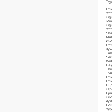
Τεχ
Ετι
Υπα
Σημ
Ίδι
Σημ
Υπό
Sha
Μύθ
κιν
Επι
Χρώ
Τυπ
Ser
Wid
Hei
Thi
Τοπ
Ετι
Ετι
Πυρ
Στρ
Γρά
Συσ
Αρι
Εσω
Υγρ