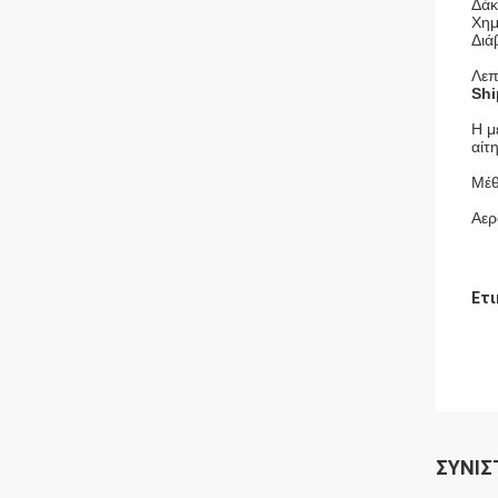
Δάκ
Χημ
Διά
Λεπ
Shi
Η μ
αίτ
Μέθ
Αερ
Ετι
ΣΥΝΙΣ