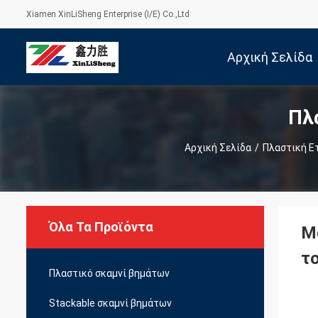
Xiamen XinLiSheng Enterprise (I/E) Co.,Ltd
Αρχική Σελίδα
Πλ
Αρχική Σελίδα
/
Πλαστική Ε
Όλα Τα Προϊόντα
Μ
τ
Πλαστικό σκαμνί βημάτων
Stackable σκαμνί βημάτων