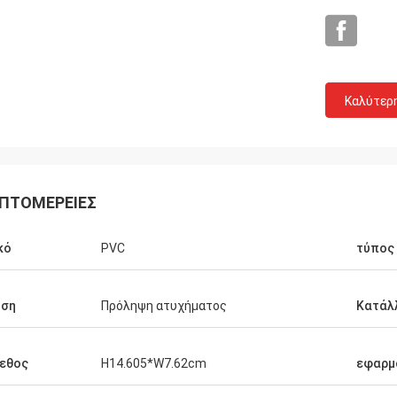
Grainger
τη ποιότητα και η ειλικρινής
Καλύτερ
ία, η λογικά τιμή και το κόστος με
χνική καινοτομία, παρέχουν την
ελματικές、 επιστημονικές
τική、 διαφοροποίηση και τις
ίες των προϊόντων.
ΠΤΟΜΈΡΕΙΕΣ
κό
PVC
τύπος
ήση
Πρόληψη ατυχήματος
Κατάλλ
εθος
H14.605*W7.62cm
εφαρμ