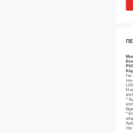
ΠΕ
Μαύ
Ετι
PVC
Κύρ
Για
του
LO
Η α
από
* Χ
από
ξέρ
* Ε
ασφ
Χρή
την