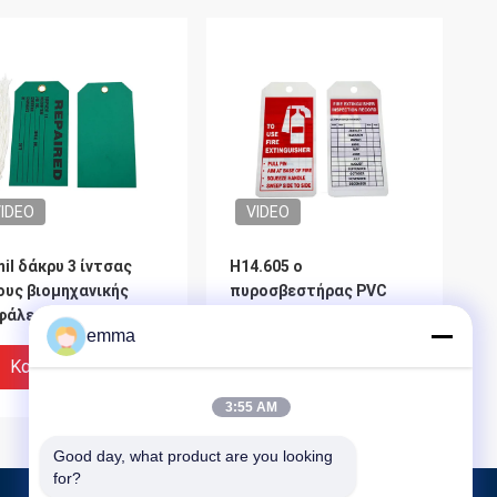
IDEO
VIDEO
il δάκρυ 3 ίντσας
H14.605 ο
ους βιομηχανικής
πυροσβεστήρας PVC
φάλειας ετικεττών
Cardstock κολλά
emma
ταπεργίας ανθεκτικό
πλαστικό Hangtag
Καλύτερη Τιμή
Καλύτερη Τιμή
3:55 AM
Good day, what product are you looking 
for?