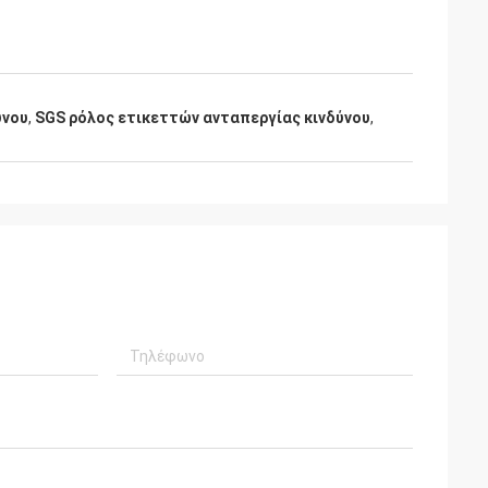
ύνου
,
SGS ρόλος ετικεττών ανταπεργίας κινδύνου
,