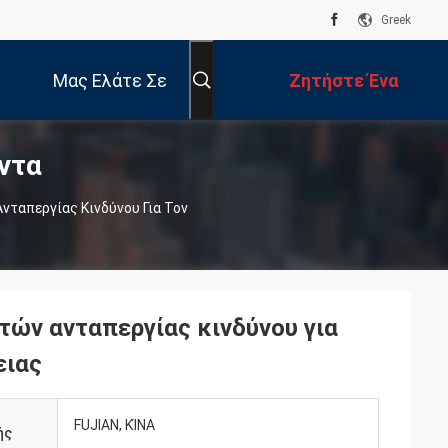
Greek
Μας Ελάτε Σε
Ζητήστε Ένα
ντα
Επαφή Με
Απόσπασμα
νταπεργίας Κινδύνου Για Τον
τών ανταπεργίας κινδύνου για
ειας
FUJIAN, ΚΊΝΑ
ής