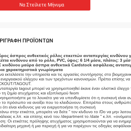
Να Στείλετε Μήνυμα
ΡΙΓΡΑΦΉ ΠΡΟΪΌΝΤΩΝ
ρος άσπρος ανθεκτικός ρόλος ετικεττών ανταπεργίας κινδύνου 
κέττα κινδύνου από το ρόλο, PVC, ύψος: 6 1/4 μέσα, πλάτος: 3 μέ
 κινδύνου μαύρα άσπρα ανθεκτικά Cardstock ασφάλειας ανταπερ
ια χαρακτηριστικά γνωρίσματα
 να εκτελέσετε την υπηρεσία και τις εργασίες συντήρησης στο βιομηχαν
 ενεργειακού ελέγχου και των τρεχόντων κανονισμών. Πρέπει επίσης ν
CKOUT/TAGOUT.
νταπεργία tagout μπορεί να χρησιμοποιηθεί έκανε έναν ολιστικό έλεγχο
 τη ζημία ατυχήματος και εξοπλισμού feom
ρησιμοποιήστε με το λουκέτο για να υπενθυμίσετε ότι η συσκευή είναι α
 το πρόσωπο να ανοίξει που το κλειδώνουν. Επιτρέπει στους ανθρώπους 
ει ότι είναι κίνδυνος για να ενεργοποιήσει τη συσκευή
πάνω στην ετικέττα, μπορείτε να δείτε " τον κίνδυνο το /Do να μην λει
άλειας κ.λπ. και επίσης κενό του /department το /date " κ.λπ. «ονόματο
ση: Οι ετικέττες πρόληψης ατυχήματος χρησιμοποιούνται για να ενημ
 ιδιαίτερη μηχανή ή μια περιοχή ή για να παρέχουν τις οδηγίες ασφάλεια