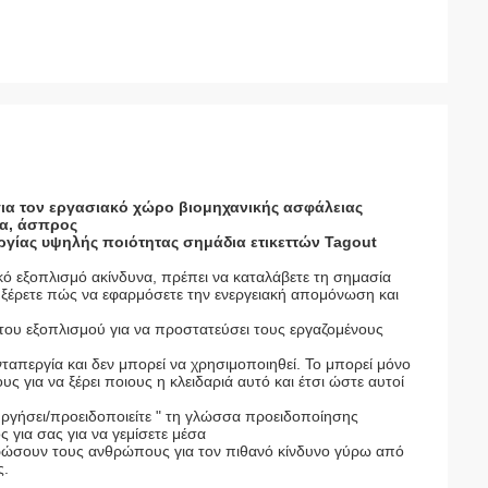
για τον εργασιακό χώρο βιομηχανικής ασφάλειας
σα, άσπρος
γίας υψηλής ποιότητας σημάδια ετικεττών Tagout
ικό εξοπλισμό ακίνδυνα, πρέπει να καταλάβετε τη σημασία
α ξέρετε πώς να εφαρμόσετε την ενεργειακή απομόνωση και
 του εξοπλισμού για να προστατεύσει τους εργαζομένους
νταπεργία και δεν μπορεί να χρησιμοποιηθεί. Το μπορεί μόνο
για να ξέρει ποιους η κλειδαριά αυτό και έτσι ώστε αυτοί
τουργήσει/προειδοποιείτε " τη γλώσσα προειδοποίησης
ς για σας για να γεμίσετε μέσα
ερώσουν τους ανθρώπους για τον πιθανό κίνδυνο γύρω από
ς.