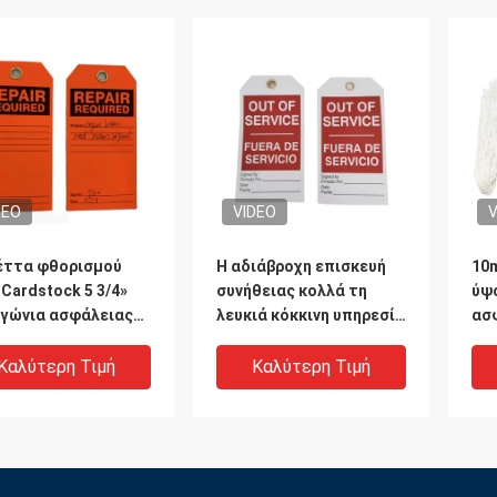
DEO
VIDEO
V
έττα φθορισμού
Η αδιάβροχη επισκευή
10m
 Cardstock 5 3/4»
συνήθειας κολλά τη
ύψ
γώνια ασφάλειας
λευκιά κόκκινη υπηρεσία
ασ
περγίας πλαστική
Fuera de Servicio
αν
ετικεττών έξω - -
Καλύτερη Τιμή
Καλύτερη Τιμή