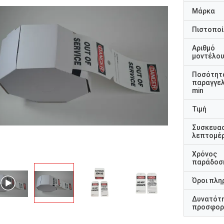
Μάρκα
Πιστοποί
Αριθμό
μοντέλο
Ποσότητ
παραγγελ
min
Τιμή
Συσκευα
λεπτομέρ
Χρόνος
παράδοσ
Όροι πλη
Δυνατότ
προσφορ