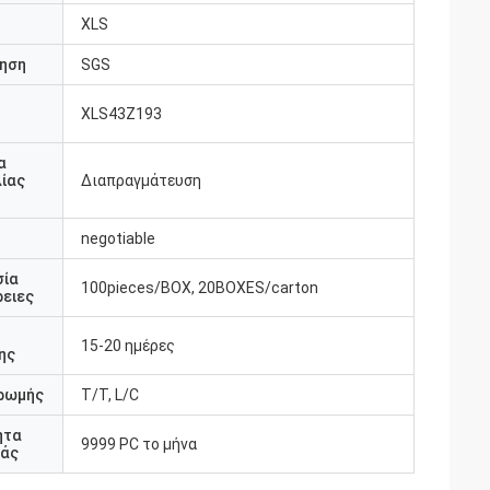
XLS
ηση
SGS
XLS43Z193
υ
α
ίας
Διαπραγμάτευση
negotiable
σία
100pieces/BOX, 20BOXES/carton
ειες
15-20 ημέρες
ης
ρωμής
T/T, L/C
ητα
9999 PC το μήνα
άς