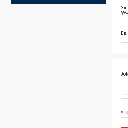
Χαρ
γνώ
Επι
ΑΦ