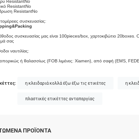
ρυ ResistantNo
ικό ResistantNo
βρωση ResistantNo
τομέρειες συσκευασίας:
pping&Packing
έθοδος συσκευασίας μας είναι 100pieces/box, χαρτοκιβώτιο 20boxes. Ο
ημά σας
οδοι ναυτιλίας:
οπορικώς ή θαλασσίως (FOB λιμένες: Xiamen), από σαφή (EMS, FED
κέττες:
η κλειδαριά κολλά έξω έξω τις ετικέτες
η κλει
πλαστικές ετικέττες ανταπεργίας
ΤΏΜΕΝΑ ΠΡΟΪΌΝΤΑ