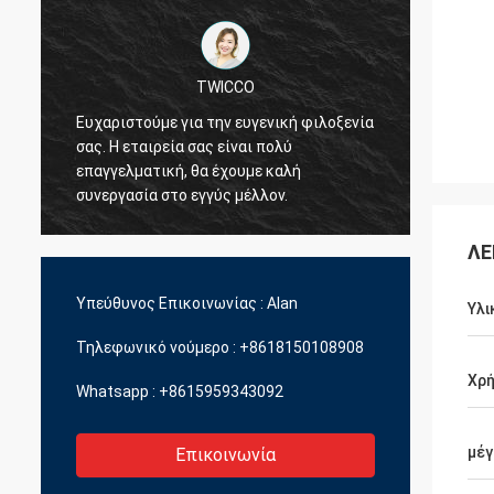
TWICCO
Ευχαριστούμε για την ευγενική φιλοξενία
Η άρισ
σας. Η εταιρεία σας είναι πολύ
υπηρεσ
επαγγελματική, θα έχουμε καλή
την τε
συνεργασία στο εγγύς μέλλον.
επαγγ
διοικη
ποικιλ
ΛΕ
Υπεύθυνος Επικοινωνίας :
Alan
Υλι
Τηλεφωνικό νούμερο :
+8618150108908
Χρ
Whatsapp :
+8615959343092
μέγ
Επικοινωνία