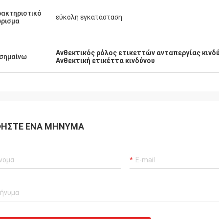
ακτηριστικό
εύκολη εγκατάσταση
ρισμα
Ανθεκτικός ρόλος ετικεττών ανταπεργίας κινδ
σημαίνω
Ανθεκτική ετικέττα κινδύνου
ΉΣΤΕ ΈΝΑ ΜΉΝΥΜΑ