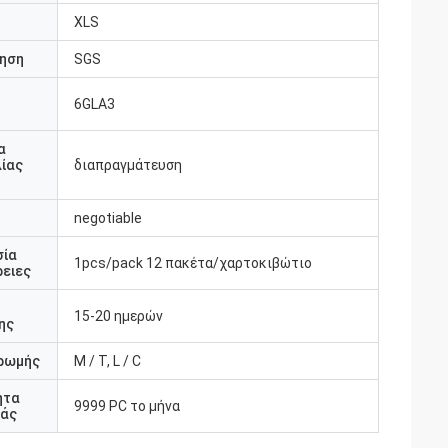
XLS
ηση
SGS
6GLA3
υ
α
ίας
διαπραγμάτευση
negotiable
σία
1pcs/pack 12 πακέτα/χαρτοκιβώτιο
ειες
15-20 ημερών
ης
ρωμής
Μ / Τ, L / C
ητα
9999 PC το μήνα
άς