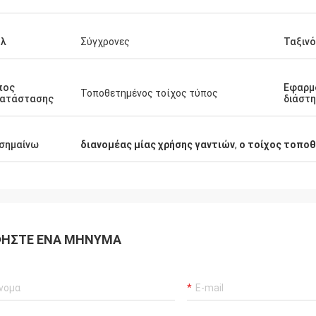
υλ
Σύγχρονες
Ταξιν
πος
Εφαρμ
Τοποθετημένος τοίχος τύπος
κατάστασης
διάστ
σημαίνω
διανομέας μίας χρήσης γαντιών
,
ο τοίχος τοποθ
ΉΣΤΕ ΈΝΑ ΜΉΝΥΜΑ