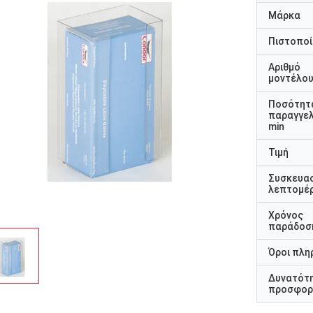
Μάρκα
Πιστοποί
Αριθμό
μοντέλο
Ποσότητ
παραγγελ
min
Τιμή
Συσκευα
λεπτομέρ
Χρόνος
παράδοσ
Όροι πλη
Δυνατότ
προσφορ