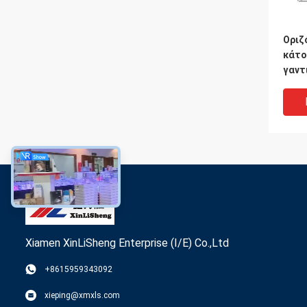
Οριζ
κάτο
γαντ
τοπο
συνή
κιβω
Xiamen XinLiSheng Enterprise (I/E) Co.,Ltd
+8615959343092
Εποξ
xieping@xmxls.com