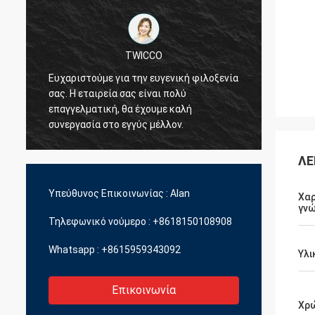
TWICCO
Ευχαριστούμε για την ευγενική φιλοξενία
Η άρισ
σας. Η εταιρεία σας είναι πολύ
υπηρεσ
επαγγελματική, θα έχουμε καλή
την τε
συνεργασία στο εγγύς μέλλον.
επαγγ
διοικη
ποικιλ
ΛΕ
Υπεύθυνος Επικοινωνίας :
Alan
Χαρ
γνώ
Τηλεφωνικό νούμερο :
+8618150108908
Whatsapp :
+8615959343092
Υλι
Επικοινωνία
Χρ