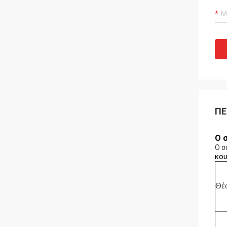
ΠΕ
Ο 
Ο σ
κου
Θέ