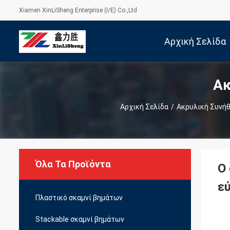
Xiamen XinLiSheng Enterprise (I/E) Co.,Ltd
Αρχική Σελίδα
Ακ
Αρχική Σελίδα
/
Ακρυλική Συνήθ
Όλα Τα Προϊόντα
Ο
εύ
Πλαστικό σκαμνί βημάτων
Stackable σκαμνί βημάτων