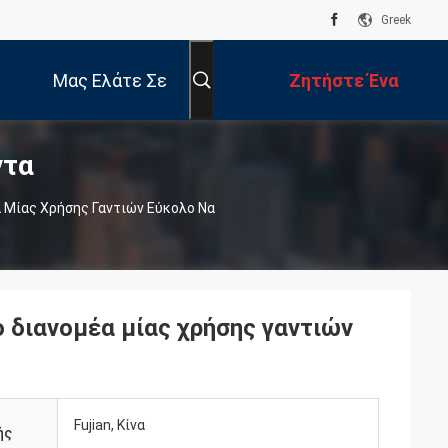
Greek
Μας Ελάτε Σε
Ζητήστε Ένα
ντα
Επαφή Με
Απόσπασμα
 Μίας Χρήσης Γαντιών Εύκολο Να
 διανομέα μίας χρήσης γαντιών
Fujian, Κίνα
ής