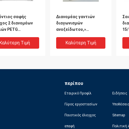
όντιος σαφής
Διανομέας γαντιών
Σα
χος 2 διανομέων
διαγωνισμών
δι
ιών PETG
ανοξείδωτου,»
15/
θετημένη ακρυλική
διανομέας γαντιών
κι
θεια κιβωτίων
τοίχων πλάτους 10-9/16
υλι
Καλύτερη Τιμή
Καλύτερη Τιμή
τίων τοίχος
περίπου
Εταιρικό Προφίλ
Ειδήσεις
Γύρος εργοστασίων
Υποθέσει
Ποιοτικός έλεγχος
Sitemap
ικό ντυμένο χάλυβα
Το ασήμι έντυσε το
Ο μ
επαφή
Πολιτική