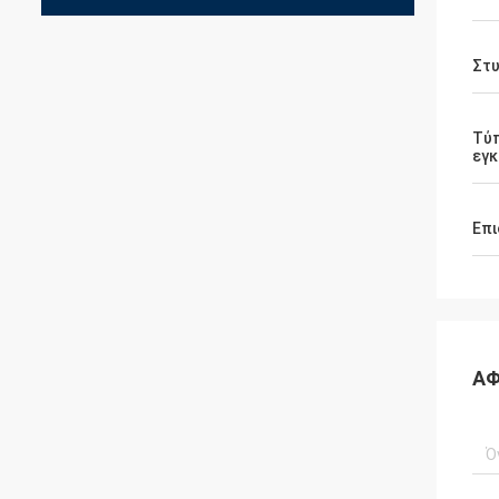
Στ
Τύ
εγ
Επι
ΑΦ