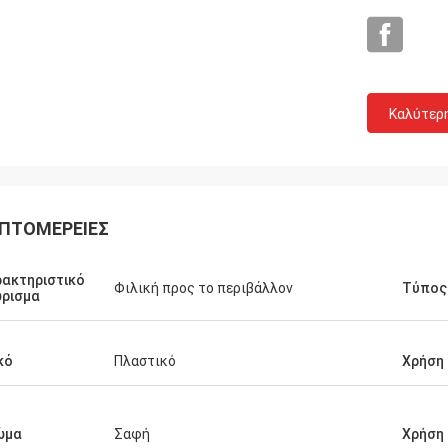
Grainger
τη ποιότητα και η ειλικρινής
Καλύτερ
ία, η λογικά τιμή και το κόστος με
χνική καινοτομία, παρέχουν την
ελματικές、 επιστημονικές
τική、 διαφοροποίηση και τις
ίες των προϊόντων.
ΠΤΟΜΈΡΕΙΕΣ
ακτηριστικό
Φιλική προς το περιβάλλον
Τύπος
ρισμα
κό
Πλαστικό
Χρήση
ώμα
Σαφή
Χρήση