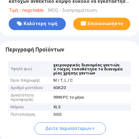
κατόχων ανθεκτικό κομψό εύκολο να εγκαταστήσει
στον τοίχο
Τιμή：negotiable
MOQ：διαπραγμάτευση
Καλύτερη τιμή
Επικοινωνήστε
Περιγραφή Προϊόντων
,
χειρουργικός διανομέας γαντιών
Υψηλό φως
ο τοίχος τοποθέτησε το διανομέα
μίας χρήσης γαντιών
Όροι πληρωμής
Μ / Τ, L / C
Αριθμό μοντέλου
6GKZ0
Δυνατότητα
9999 PC το μήνα
προσφοράς
Μάρκα
XLS
Πιστοποίηση
SGS
Δείτε περισσότερων