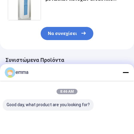
κομψό εύκολο να εγκαταστήσει
στον τοίχο
Να συνεχίσει
Συνιστώμενα Προϊόντα
emma
8:46 AM
Good day, what product are you looking for?
Μοντέρνο Ακρυλικό
Διαφανές Μεγάλο
Προσαρμόστε
Κουτί Αποθήκευσης
Πλαστικό Κουτί για
Ακρυλικά Κουτ
για το Σπίτι, το
Συσκευασία και
Καπάκι για Πρ
Γραφείο και το
Αποθήκευση
Διαφανές Πλα