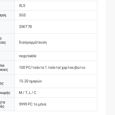
XLS
ηση
SGS
35KT78
υ
α
ίας
διαπραγμάτευση
negotiable
σία
100 PC/τσάντα 1 τσάντα/χαρτοκιβώτιο
ειες
15-20 ημερών
ης
ρωμής
Μ / Τ, L / C
ητα
9999 PC το μήνα
άς