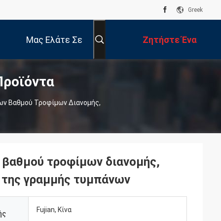
Greek
Μας Ελάτε Σε
Ζητήστε Ένα
Προϊόντα
Επαφή Με
Απόσπασμα
ων Βαθμού Τροφίμων Διανομής,
 βαθμού τροφίμων διανομής,
 της γραμμής τυμπάνων
Fujian, Κίνα
ής