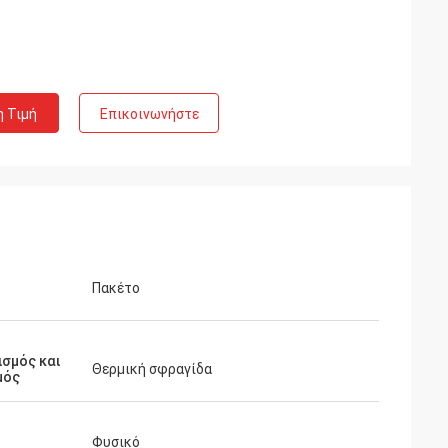
η Τιμή
Επικοινωνήστε
Πακέτο
σμός και
Θερμική σφραγίδα
μός
Φυσικό