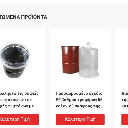
ΤΏΜΕΝΑ ΠΡΟΪΌΝΤΑ
ολλήστε τις σαφείς
Προσαρμοσμένο σχέδιο
Δι
τες σκαφών της
PE βαθμού τροφίμων 55
τη
μής τυμπάνων με
γαλονιού σκάφους της
κα
ότητα, 10 Mil 55
γραμμής δοχείων
τυμ
νι μπορούν
απορριμμάτων καμία
άκ
Καλύτερη Τιμή
Καλύτερη Τιμή
λύτερη
διαρροή και κανένα νερό
γρ