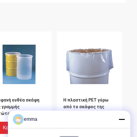
αφανή ευθέα σκάφη
Η πλαστική PET γύρω
ς γραμμής
από το σκάφος της
τώτατων σαφή
γραμμής κατώτατων
emma
πάνων, μίας χρήσης
τυμπάνων τοποθετεί 55
αμπτα σκάφη της
γαλόνι σε σάκκο δέχεται
Καλύτερη Τιμή
Καλύτερη Τιμή
αμμής τυμπάνων
το προσαρμοσμένο