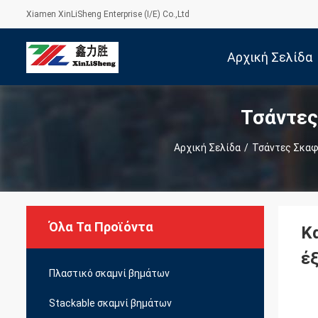
Xiamen XinLiSheng Enterprise (I/E) Co.,Ltd
Αρχική Σελίδα
Τσάντες
Αρχική Σελίδα
/
Τσάντες Σκαφ
Όλα Τα Προϊόντα
Κ
έ
Πλαστικό σκαμνί βημάτων
Stackable σκαμνί βημάτων