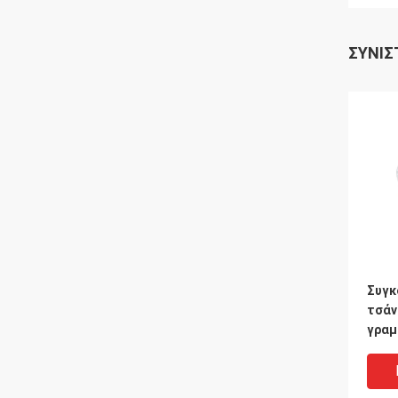
ΣΥΝΙΣ
Συγκ
τσάν
γραμ
θερμ
γαλό
μεγα