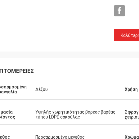
Grainger
τη ποιότητα και η ειλικρινής
Καλύτερ
ία, η λογικά τιμή και το κόστος με
χνική καινοτομία, παρέχουν την
ελματικές、 επιστημονικές
τική、 διαφοροποίηση και τις
ίες των προϊόντων.
ΠΤΟΜΈΡΕΙΕΣ
οσαρμοσμένη
Δέξου
Χρήση
αγγελία
ομασία
Υψηλής χωρητικότητας βαρέος βαρέας
Σφραγι
οϊόντος
τύπου LDPE σακούλας
χειρισ
εθος
Προσαρμοσμένο μέγεθος
Χρώμα