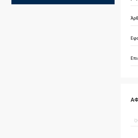
Άρ
Εφ
Επι
ΑΦ