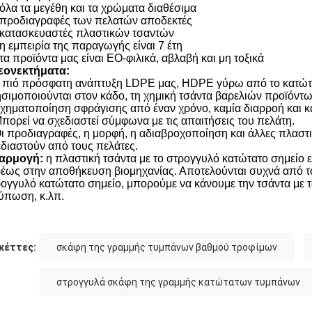
 όλα τα μεγέθη και τα χρώματα διαθέσιμα
 προδιαγραφές των πελατών αποδεκτές
 κατασκευαστές πλαστικών τσαντών
 η εμπειρία της παραγωγής είναι 7 έτη
 τα προϊόντα μας είναι EO-φιλικά, αβλαβή και μη τοξικά
εονεκτήματα:
 πιό πρόσφατη ανάπτυξη LDPE μας, HDPE γύρω από το κατώτατο
σιμοποιούνται στον κάδο, τη χημική τσάντα βαρελιών προϊόντω
χηματοποίηση σφράγισης από έναν χρόνο, καμία διαρροή και κ
πορεί να σχεδιαστεί σύμφωνα με τις απαιτήσεις του πελάτη.
ι προδιαγραφές, η μορφή, η αδιαβροχοποίηση και άλλες πλαστ
διαστούν από τους πελάτες.
αρμογή:
η πλαστική τσάντα με το στρογγυλό κατώτατο σημείο ε
έως στην αποθήκευση βιομηχανίας. Αποτελούνται συχνά από το
ογγυλό κατώτατο σημείο, μπορούμε να κάνουμε την τσάντα με 
ύπωση, κ.λπ.
κέττες:
σκάφη της γραμμής τυμπάνων βαθμού τροφίμων
στρογγυλά σκάφη της γραμμής κατώτατων τυμπάνων