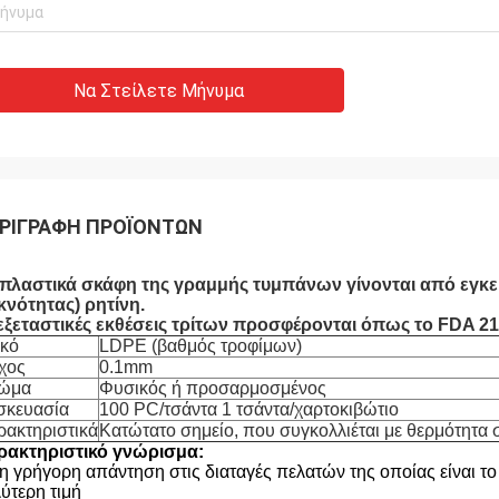
Να Στείλετε Μήνυμα
ΡΙΓΡΑΦΉ ΠΡΟΪΌΝΤΩΝ
 πλαστικά σκάφη της γραμμής τυμπάνων γίνονται από εγκε
κνότητας) ρητίνη.
 εξεταστικές εκθέσεις τρίτων προσφέρονται όπως το FDA 2
ικό
LDPE (βαθμός τροφίμων)
χος
0.1mm
ώμα
Φυσικός ή προσαρμοσμένος
σκευασία
100 PC/τσάντα 1 τσάντα/χαρτοκιβώτιο
ρακτηριστικά
Κατώτατο σημείο, που συγκολλιέται με θερμότητα
ρακτηριστικό γνώρισμα:
 η γρήγορη απάντηση στις διαταγές πελατών της οποίας είναι το
ύτερη τιμή