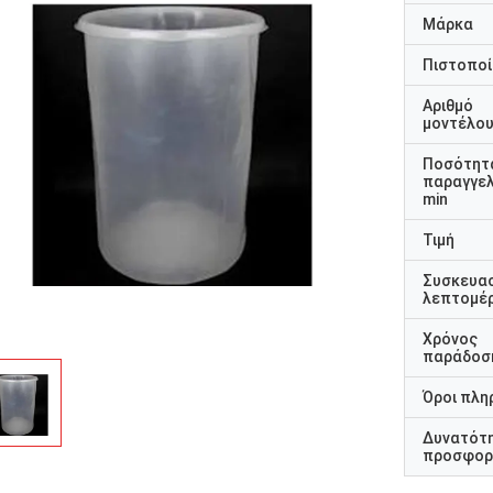
Μάρκα
Πιστοποί
Αριθμό
μοντέλο
Ποσότητ
παραγγελ
min
Τιμή
Συσκευα
λεπτομέρ
Χρόνος
παράδοσ
Όροι πλη
Δυνατότ
προσφορ