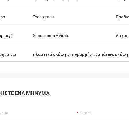
θρο
Food-grade
Προδι
αρμογή
Συσκευασία Fleixble
Δάχος
σημαίνω
πλαστικά σκάφη της γραμμής τυμπάνων
,
σκάφη 
ΉΣΤΕ ΈΝΑ ΜΉΝΥΜΑ