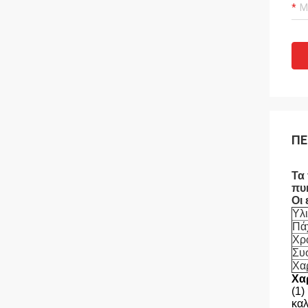
ΠΕ
Τα
πυ
Οι
Υλ
Πά
Χρ
Συ
Χα
Χα
(1)
καλ