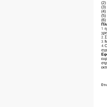
(2)
(3)
(4)
(5)
(6)
Πλ
η
1.
χρη
Σ
2.
Μ
3.
Ο
4.
σχε
Εφ
ευρ
στρ
εκτ
Ετι