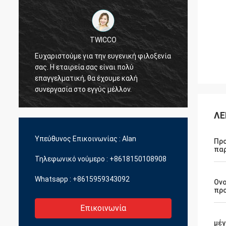
TWICCO
Ευχαριστούμε για την ευγενική φιλοξενία
Η άρισ
σας. Η εταιρεία σας είναι πολύ
υπηρεσ
επαγγελματική, θα έχουμε καλή
την τε
συνεργασία στο εγγύς μέλλον.
επαγγ
διοικη
ποικιλ
ΛΕ
Υπεύθυνος Επικοινωνίας :
Alan
Πρ
παρ
Τηλεφωνικό νούμερο :
+8618150108908
Whatsapp :
+8615959343092
Ον
πρ
Επικοινωνία
μέγ