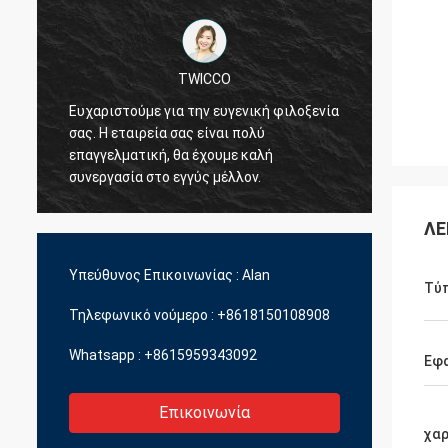
TWICCO
Ευχαριστούμε για την ευγενική φιλοξενία
Η άριστη ποιότη
σας. Η εταιρεία σας είναι πολύ
υπηρεσία, η λογ
επαγγελματική, θα έχουμε καλή
την τεχνική και
συνεργασία στο εγγύς μέλλον.
επαγγελματικέ
διοικητική、 δι
ποικιλίες των 
ΛΕ
Υπεύθυνος Επικοινωνίας :
Alan
Τύ
Τηλεφωνικό νούμερο :
+8618150108908
Whatsapp :
+8615959343092
Εφ
Επικοινωνία
χα