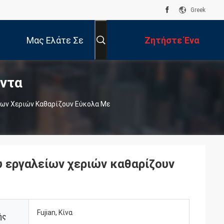
Greek
Μας Ελάτε Σε
Ζητήστε Ένα
ντα
Επαφή Με
Απόσπασμα
ων Χεριών Καθαρίζουν Εύκολα Με
υ εργαλείων χεριών καθαρίζουν
Fujian, Κίνα
ής