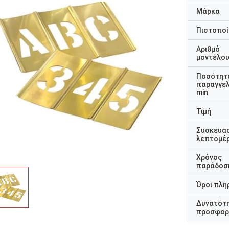
Μάρκα
Πιστοποί
Αριθμό
μοντέλο
Ποσότητ
παραγγελ
min
Τιμή
Συσκευα
λεπτομέρ
Χρόνος
παράδοσ
Όροι πλη
Δυνατότ
προσφορ