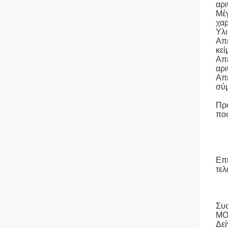
αρι
Μέ
χαρ
Υλι
Απ
κεί
Απ
αρι
Απ
σύ
Πρ
πο
Επ
τελ
Συ
M
Δεί