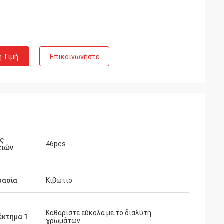
η Τιμή
Επικοινωνήστε
ός
46pcs
τιών
υασία
Κιβώτιο
Καθαρίστε εύκολα με το διαλύτη
έκτημα 1
χρωμάτων