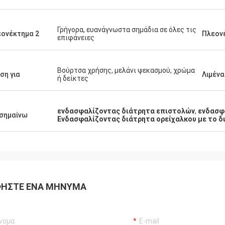
Γρήγορα, ευανάγνωστα σημάδια σε όλες τις
ονέκτημα 2
Πλεον
επιφάνειες
Βούρτσα χρήσης, μελάνι ψεκασμού, χρώμα
ση για
Λιμένα
ή δείκτες
ενδασφαλίζοντας διάτρητα επιστολών
,
ενδασφ
σημαίνω
Ενδασφαλίζοντας διάτρητα ορείχαλκου με το 
ΉΣΤΕ ΈΝΑ ΜΉΝΥΜΑ