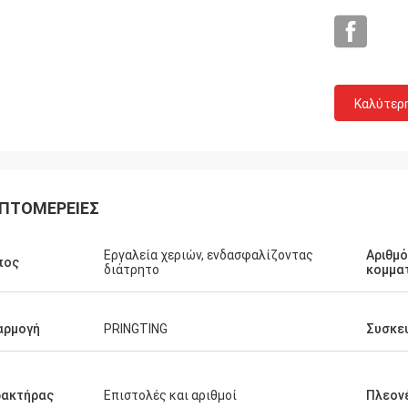
Grainger
τα και η ειλικρινής
Καλύτερ
ικά τιμή και το κόστος με
νοτομία, παρέχουν την
ς、 επιστημονικές
αφοροποίηση και τις
προϊόντων.
ΠΤΟΜΈΡΕΙΕΣ
Εργαλεία χεριών, ενδασφαλίζοντας
Αριθμ
πος
διάτρητο
κομμα
αρμογή
PRINGTING
Συσκε
ρακτήρας
Επιστολές και αριθμοί
Πλεον