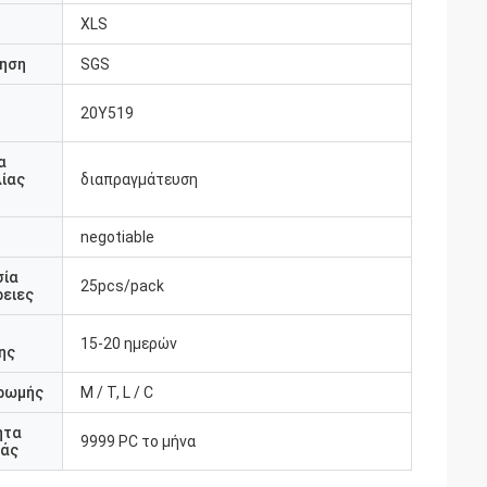
XLS
ηση
SGS
20Y519
υ
α
ίας
διαπραγμάτευση
negotiable
σία
25pcs/pack
ειες
15-20 ημερών
ης
ρωμής
Μ / Τ, L / C
ητα
9999 PC το μήνα
άς