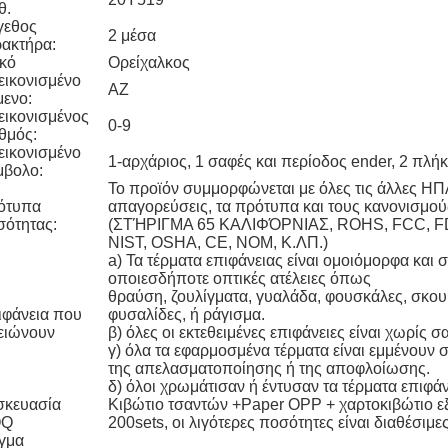
θ.
γεθος
2 μέσα
ακτήρα:
κό
Ορείχαλκος
εικονισμένο
AZ
μενο:
εικονισμένος
0-9
θμός:
εικονισμένο
1-αρχάριος, 1 σαφές και περίοδος ender, 2 πλή
μβολο:
Το προϊόν συμμορφώνεται με όλες τις άλλες ΗΠΑ
ότυπα
απαγορεύσεις, τα πρότυπα και τους κανονισμού
σότητας:
(ΣΤΉΡΙΓΜΑ 65 ΚΑΛΙΦΌΡΝΙΑΣ, ROHS, FCC, F
NIST, OSHA, CE, NOM, Κ.ΛΠ.)
a) Τα τέρματα επιφάνειας είναι ομοιόμορφα και σ
οποιεσδήποτε οπτικές ατέλειες όπως
θραύση, ζουλίγματα, γυαλάδα, φουσκάλες, σκου
ιφάνεια που
φυσαλίδες, ή ράγισμα.
ειώνουν
β) όλες οι εκτεθειμένες επιφάνειες είναι χωρίς 
γ) όλα τα εφαρμοσμένα τέρματα είναι εμμένουν 
της απελασματοποίησης ή της αποφλοίωσης.
δ) όλοι χρωμάτισαν ή έντυσαν τα τέρματα επιφάν
σκευασία
Κιβώτιο τσαντών +Paper OPP + χαρτοκιβώτιο 
OQ
200sets, οι λιγότερες ποσότητες είναι διαθέσιμε
γμα