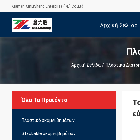
Xiamen XinLiSheng Enterprise (I/E) Co.,Ltd
Αρχική Σελίδα
Πλ
Αρχική Σελίδα
/
Πλαστικά Διάτρ
Όλα Τα Προϊόντα
Τ
ε
Πλαστικό σκαμνί βημάτων
Stackable σκαμνί βημάτων