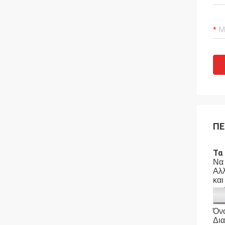
ΠΕ
Τα
Να 
Αλλ
και
Όνο
Δι