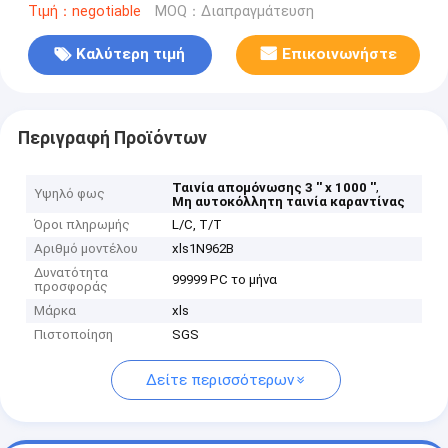
Τιμή：negotiable
MOQ：Διαπραγμάτευση
Καλύτερη τιμή
Επικοινωνήστε
Περιγραφή Προϊόντων
,
Ταινία απομόνωσης 3 ′′ x 1000 ′′
Υψηλό φως
Μη αυτοκόλλητη ταινία καραντίνας
Όροι πληρωμής
L/C, T/T
Αριθμό μοντέλου
xls1N962B
Δυνατότητα
99999 PC το μήνα
προσφοράς
Μάρκα
xls
Πιστοποίηση
SGS
Δείτε περισσότερων