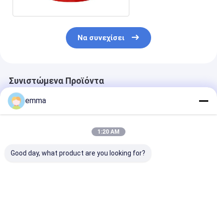
Να συνεχίσει
Συνιστώμενα Προϊόντα
emma
1:20 AM
Good day, what product are you looking for?
Προσαρμοσμένο
Προσαρμοσμένο
Προειδοποιητ
τυπωμένο λογότυπο
τυπωμένο λογότυπο
Ταινία Φραγμο
Υπογείως
υπόγεια ανιχνεύσιμη
Αδιάβροχη Μο
ανιχνεύσιμη ταινία
πλάκα αλουμινίου
Όψης Εκτυπω
στρωμένη ταινία
επικαλυμμένη PE
Χωρίς Κόλλα
Καλύτερη τιμή
Καλύτερη τιμή
Καλύτερη 
προειδοποίησης
προειδοποιητική
Κυλίνδρου Ται