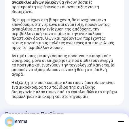
ανακυκλωμένων υλικών
θα γίνουν βασικές
προτεραιότητες έρευνας και ανάπτυξης για τη
βιομηχανία.
Ως συμμετέχων στη βιομηχανία, θα συνεχίσουμε να
επενδύουμε στην έρευνα και ανάπτυξη, προωθώντας
ανακαλύψεις στην ενίσχυση της απόδοσης, την
περιβαλλοντική καινοτομία και την ανακύκλωση
πλαστικών δακτυλίων και προϊόντων, παρέχοντας
στους παγκόσμιους πελάτες ανώτερες και πιο φιλικές
προς το περιβάλλον λύσεις.
Αντιμέτωπες με παγκόσμιους πράσινους εμπορικούς
φραγμούς, μόνο οι επιχειρήσεις που υιοθετούν ενεργά
τα πρότυπα και ενισχύουν την τεχνολογική καινοτομία
μπορούν να εξασφαλίσουν ευνοϊκή θέση στη διεθνή
αγορά.
Η εξέλιξη της συσκευασίας πλαστικών δακτυλίων είναι
ένα μικρόκοσμος του ταξιδιού της κινεζικής
βιομηχανίας πλαστικών από το «ακολουθώ» στο «τρέχω
παράλληλα» και ακόμη και στο «ηγούμαι».
Προτεινόμενα Προϊόντα
emma