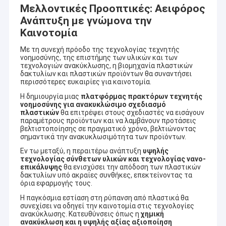
Μελλοντικές Προοπτικές: Αειφόρος
Ανάπτυξη με γνώμονα την
Καινοτομία
Με τη συνεχή πρόοδο της τεχνολογίας τεχνητής
νοημοσύνης, της επιστήμης των υλικών και των
τεχνολογιών ανακύκλωσης, η βιομηχανία πλαστικών
δακτυλίων και πλαστικών προϊόντων θα συναντήσει
περισσότερες ευκαιρίες για καινοτομία.
Η δημιουργία μιας
πλατφόρμας πρακτόρων τεχνητής
νοημοσύνης για ανακυκλώσιμο σχεδιασμό
πλαστικών
θα επιτρέψει στους σχεδιαστές να εισάγουν
παραμέτρους προϊόντων και να λαμβάνουν προτάσεις
βελτιστοποίησης σε πραγματικό χρόνο, βελτιώνοντας
σημαντικά την ανακυκλωσιμότητα των προϊόντων.
Εν τω μεταξύ, η περαιτέρω ανάπτυξη
υψηλής
τεχνολογίας σύνθετων υλικών και τεχνολογίας νανο-
επικάλυψης
θα ενισχύσει την απόδοση των πλαστικών
δακτυλίων υπό ακραίες συνθήκες, επεκτείνοντας τα
όρια εφαρμογής τους.
Η παγκόσμια εστίαση στη ρύπανση από πλαστικά θα
συνεχίσει να οδηγεί την καινοτομία στις τεχνολογίες
ανακύκλωσης. Κατευθύνσεις όπως η
χημική
ανακύκλωση και η υψηλής αξίας αξιοποίηση