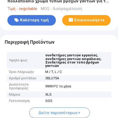
πολλαπλάσιο χρώμα τύπων βρόχων γαντιών για την
εργασία βιομηχανική
Τιμή：negotiable
MOQ：διαπραγμάτευση
Καλύτερη τιμή
Επικοινωνήστε
Περιγραφή Προϊόντων
,
συνδετήρες γαντιών εργασίας
,
συνδετήρες γαντιών ασφάλειας
Υψηλό φως
Συνδετήρας στον τύπο βρόχων
γαντιών
Όροι πληρωμής
Μ / Τ, L / C
Αριθμό μοντέλου
30LU75A
Δυνατότητα
9999 PC το μήνα
προσφοράς
Μάρκα
XLS
Πιστοποίηση
SGS
Δείτε περισσότερων