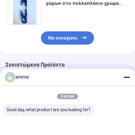
χώρων στο πολλαπλάσιο χρώμα
τύπων βρόχων γαντιών για την
εργασία βιομηχανική
Να συνεχίσει
Συνιστώμενα Προϊόντα
emma
5:48 AM
Good day, what product are you looking for?
Προσαρμοσμένη
Χονδρικός πώληση
Προσαρμοσμέ
εκτύπωση
πλαστικών
κλιπ γαντιών 
λογότυπου Κλιπ
πολυχρωματικών
πλαστικό PO